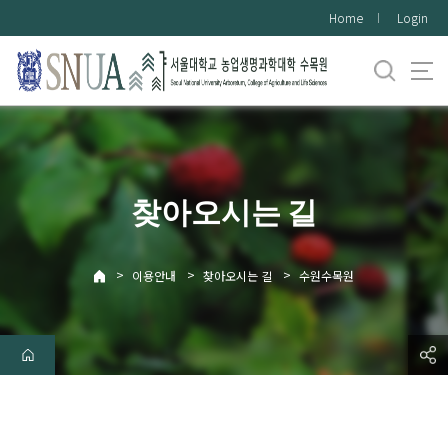
바
Home
Login
로
가
기
메
뉴
찾아오시는 길
>
>
>
이용안내
찾아오시는 길
수원수목원