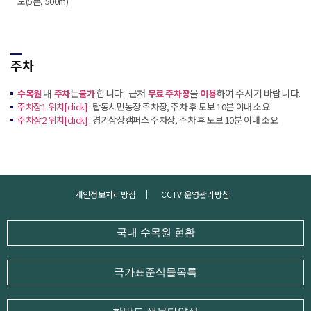
보(5분, 500m)
주차
내
는
합니다. 근처
을
하여 주시기 바랍니다.
수목원
주차
불가
무료 주차장
이용
주차장1 위치[click]
: 탑동시민농장 주차장, 주차 후 도보 10분 이내 소요
주차장2 위치[click]
: 경기상상캠퍼스 주차장, 주차 후 도보 10분 이내 소요
개인정보처리방침
CCTV 운영관리방침
국내 수목원 현황
국가표준식물목록