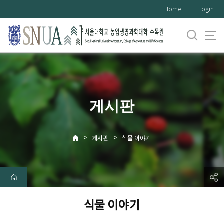
바
Home
Login
로
가
기
메
뉴
게시판
>
>
게시판
식물 이야기
식물 이야기