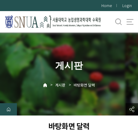
바
Home
Login
로
가
기
메
뉴
게시판
>
>
게시판
바탕화면 달력
바탕화면 달력