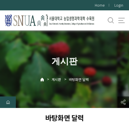
바
Home
Login
로
가
기
메
뉴
게시판
>
>
게시판
바탕화면 달력
바탕화면 달력