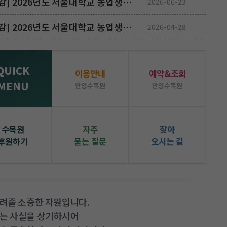
[마감] 2026년도 서울대학교 농업생명과학대학 수원수목원 자체직원(기간제, 식물 관리 분야) 채용 공고
2026-06-23
[마감] 2026년도 서울대학교 농업생명과학대학 관악(안양)수목원 자체직원(기간제, 제초 및 환경 미화) 채용 공고
2026-04-28
QUICK
이용안내
예약&조회
육과 연구를 위해 설립된 우리나라 최초의 학
MENU
안양수목원
안양수목원
우리나라 자생식물을 중심으로 북반구 식물의 증식, 보전, 전시, 
수목원 관련 지식과 정보의 축적과 교육
수목원
자주
찾아
국내외 관련기관과 교류, 협력
후원하기
묻는 질문
오시는 길
자세히보기
물려줄 소중한 자원입니다.
라는 사실을 상기하시어