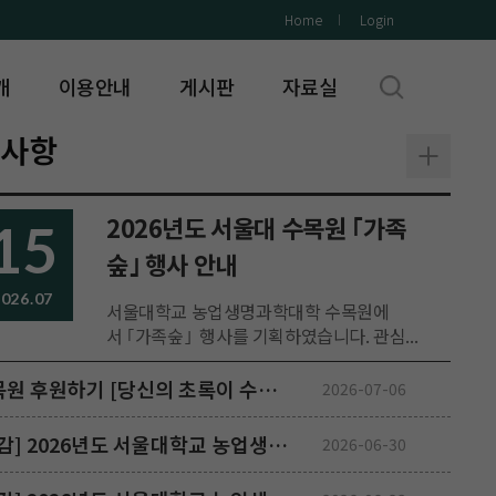
Home
Login
개
이용안내
게시판
자료실
지사항
2026년도 서울대 수목원 ｢가족
15
숲｣ 행사 안내
026.07
서울대학교 농업생명과학대학 수목원에
서 ｢가족숲｣ 행사를 기획하였습니다. 관심...
수목원 후원하기 [당신의 초록이 수목원에 남습니다]
2026-07-06
[마감] 2026년도 서울대학교 농업생명과학대학 수원수목원 자체직원(기간제, 현장직, 식물 관리 분야)
2026-06-30