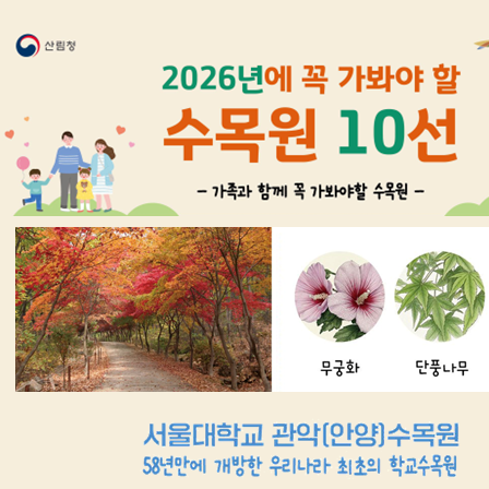
바
서울대학교
서울대포털
입학포털
증명발급
로
가
기
메
뉴