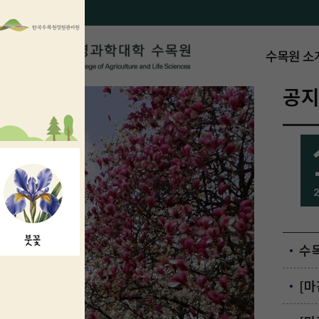
수목원 소
공
2