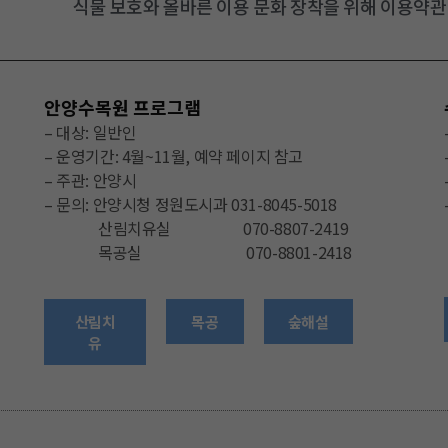
식물 보호와 올바른 이용 문화 장착을 위해 이용약관
안양수목원 프로그램
– 대상: 일반인
– 운영기간: 4월~11월, 예약 페이지 참고
– 주관: 안양시
– 문의:
안양시청 정원도시과 031-8045-5018
산림치유실 070-8807-2419
목공실 070-8801-2418
산림치
목공
숲해설
유