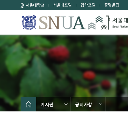
바
서울대학교
서울대포털
입학포털
증명발급
로
가
기
메
뉴
게시판
공지사항