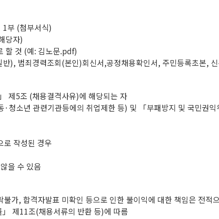
 1부 (첨부서식)
 해당자)
 것 (예: 김노문.pdf)
반), 범죄경력조회(본인)회신서,공정채용확인서, 주민등록초본, 신
 제5조 (채용결격사유)에 해당되는 자
아동·청소년 관련기관등에의 취업제한 등) 및 「부패방지 및 국민권익
으로 작성된 경우
 않을 수 있음
연락불가, 합격자발표 미확인 등으로 인한 불이익에 대한 책임은 전적
」 제11조(채용서류의 반환 등)에 따름