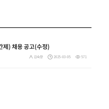
제) 채용 공고(수정)
김숙향
2025-03-05
571