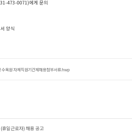
-473-0071)에게 문의
의서 양식
 수목원 자체직원기간제채용첨부서류.hwp
원(휴일근로자) 채용 공고