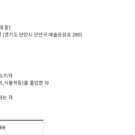
 포함)
 (경기도 안양시 만안구 예술공원로 280)
 소지자
학,식물학등)를 졸업한 자
하는 자
내용