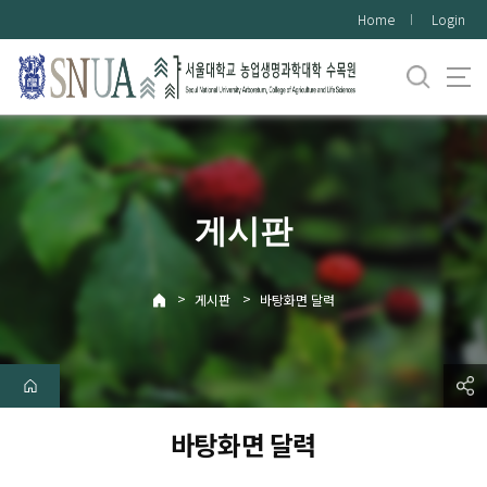
바
Home
Login
로
가
기
메
뉴
게시판
>
>
게시판
바탕화면 달력
바탕화면 달력