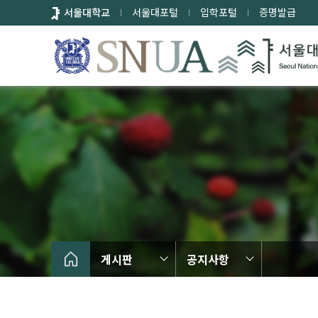
바
서울대학교
서울대포털
입학포털
증명발급
로
가
기
메
뉴
게시판
공지사항