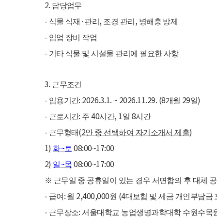
2.
담당업무
-
·
,
,
식물 식재
관리
조경 관리
병해충 방제
-
임업 장비 작업
-
기타 식물 및 시설물 관리에 필요한 사항
3.
근무조건
-
: 2026.3.1. ~ 2026.11.29. (8
29
)
임용기간
개월
일
-
:
40
, 1
8
근로시간
주
시간
일
시간
-
(
2
)
근무형태
안 중 선택하여 자기소개서 제출
1)
~
08:00~17:00
화
토
2)
~
08:00~17:00
일
목
※
근무일 중 공휴일이 있는 경우 서면합의 후 대체 
-
:
2,400,000
(4
급여
월
원
대보험 및 세금 개인부담금
-
:
근무장소
서울대학교 농업생명과학대학 수원수목