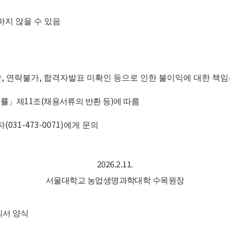
하지 않을 수 있음
,
,
락
연락불가
합격자발표 미확인 등으로 인한 불이익에 대한 책임
11
(
)
법률
」
제
조
채용서류의 반환 등
에 따름
(031-473-0071)
자
에게 문의
2026.2.11.
서울대학교 농업생명과학대학 수목원장
의서 양식