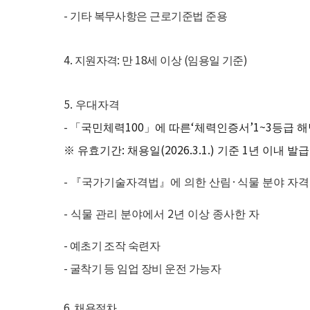
-
기타 복무사항은 근로기준법 준용
4.
:
18
(
)
지원자격
만
세 이상
임용일 기준
5.
우대자격
-
100
‘
’1~3
「
국민체력
」
에 따른
체력인증서
등급 
:
(2026.3.1.)
1
※
유효기간
채용일
기준
년 이내 발
-
·
『
국가기술자격법
』
에 의한 산림
식물 분야 자
-
2
식물 관리 분야에서
년 이상 종사한 자
-
예초기 조작 숙련자
-
굴착기 등 임업 장비 운전 가능자
6.
채용절차