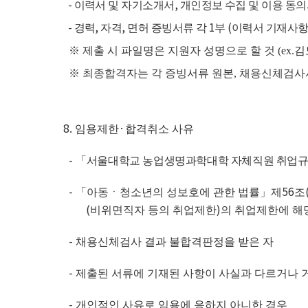
-
,
이력서 및 자기소개서
개인정보 수집 및 이용 동
-
,
,
1
(
경력
자격
면허 증빙서류 각
부
이력서 기재사항
※
제출 시 파일명은 지원자 성명으로 할 것
(ex.
김
※
최종합격자는 각 증빙서류 원본
,
채용신체검사
8.
·
임용제한
합격취소 사유
-
「
서울대학교 농업생명과학대학 자체직원 취업
-
56
「
아동ㆍ청소년의 성보호에 관한 법률
」
제
조
(
)
비위면직자 등의 취업제한
의 취업제한에 해
-
채용신체검사 결과 불합격판정을 받은 자
-
제출된 서류에 기재된 사항이 사실과 다르거나 
-
개인적인 사유로 임용에 응하지 아니한 경우