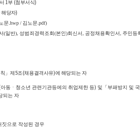
1
(
)
의서
부
첨부서식
)
 해당자
노문
.hwp /
김노문
.pdf)
서
(
일반
),
성범죄경력조회
(
본인
)
회신서
,
공정채용확인서
,
주민등
5
(
)
규칙
」
제
조
채용결격사유
에 해당되는 자
(
)
아동ㆍ청소년 관련기관등에의 취업제한 등
및
「
부패방지 및 
당되는 자
거짓으로 작성된 경우