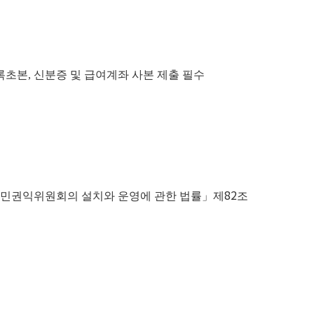
록초본
,
신분증 및 급여계좌 사본 제출 필수
82
국민권익위원회의 설치와 운영에 관한 법률
」
제
조