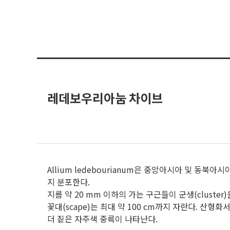
레데보우리아눔 차이브
Allium ledebourianum은 중앙아시아 및 동북아
지 분포한다.
지름 약 20 mm 이하의 가는 구근들이 군생(cluste
꽃대(scape)는 최대 약 100 cm까지 자란다. 산형
더 짙은 자주색 중륵이 나타난다.