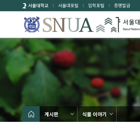
바
서울대학교
서울대포털
입학포털
증명발급
로
가
기
메
뉴
게시판
식물 이야기