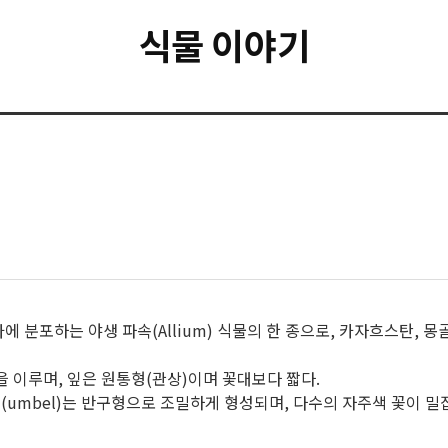
식물 이야기
시아에 분포하는 야생 파속(Allium) 식물의 한 종으로, 카자흐스탄, 몽
r)을 이루며, 잎은 원통형(관상)이며 꽃대보다 짧다.
화서(umbel)는 반구형으로 조밀하게 형성되며, 다수의 자주색 꽃이 밀