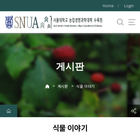
바
Home
Login
로
가
기
메
뉴
게시판
>
>
게시판
식물 이야기
식물 이야기