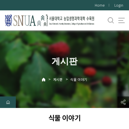
바
Home
Login
로
가
기
메
뉴
게시판
>
>
게시판
식물 이야기
식물 이야기