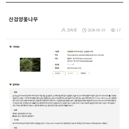
산검양옻나무
김숙향
2026-05-19
17