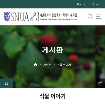
바
Home
Login
로
가
기
메
뉴
게시판
>
>
게시판
식물 이야기
식물 이야기