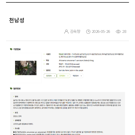
천남성
김숙향
2026-05-26
28