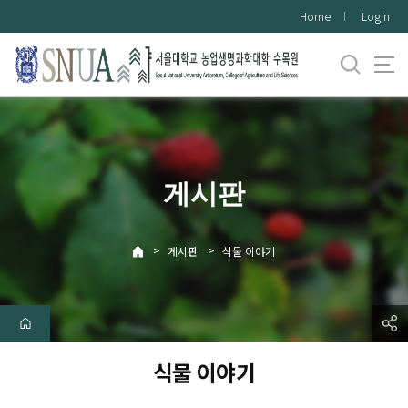
바
Home
Login
로
가
기
메
뉴
게시판
>
>
게시판
식물 이야기
식물 이야기