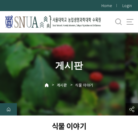
바
Home
Login
로
가
기
메
뉴
게시판
>
>
게시판
식물 이야기
식물 이야기