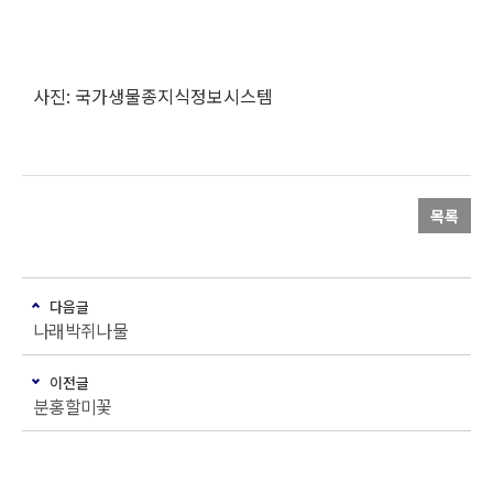
사진: 국가생물종지식정보시스템
목록
다음글
나래박쥐나물
이전글
분홍할미꽃