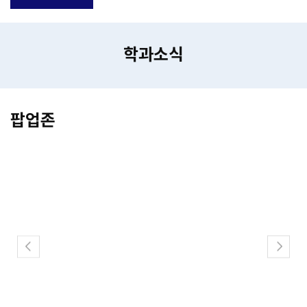
학과소식
팝업존
POPUP-ZONE
서울대학교 평창캠퍼스 발전
아이디어 공모전 공지
자세히보기